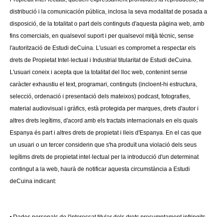
distribució i la comunicación pública, inclosa la seva modalitat de posada a
disposició, de la totalitat o part dels continguts d'aquesta pàgina web, amb
fins comercials, en qualsevol suport i per qualsevol mitjà tècnic, sense
l'autorització de Estudi deCuina. L'usuari es compromet a respectar els
drets de Propietat Intel·lectual i Industrial titularitat de Estudi deCuina.
L'usuari coneix i acepta que la totalitat del lloc web, contenint sense
caràcter exhaustiu el text, programari, continguts (incloent-hi estructura,
selecció, ordenació i presentació dels mateixos) podcast, fotografies,
material audiovisual i gràfics, està protegida per marques, drets d'autor i
altres drets legítims, d'acord amb els tractats internacionals en els quals
Espanya és part i altres drets de propietat i lleis d'Espanya. En el cas que
un usuari o un tercer considerin que s'ha produït una violació dels seus
legítims drets de propietat intel·lectual per la introducció d'un determinat
contingut a la web, haurà de notificar aquesta circumstància a Estudi
deCuina indicant: