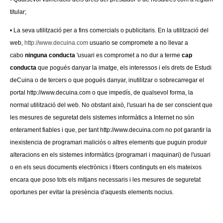
titular;
• La seva utilització per a fins comercials o publicitaris. En la utilització del
web,
http://www.decuina.com
usuario se compromete a no llevar a
cabo
ninguna conducta
'usuari es compromet a no dur a terme
cap
conducta
que pogués danyar la imatge, els interessos i els drets de Estudi
deCuina o de tercers o que pogués danyar, inutilitzar o sobrecarregar el
portal http://www.decuina.com o que impedís, de qualsevol forma, la
normal utilització del web. No obstant això, l'usuari ha de ser conscient que
les mesures de seguretat dels sistemes informàtics a Internet no són
enterament fiables i que, per tant http://www.decuina.com no pot garantir la
inexistencia de programari maliciós o altres elements que puguin produir
alteracions en els sistemes informàtics (programari i maquinari) de l'usuari
o en els seus documents electrònics i fitxers continguts en els mateixos
encara que poso tots els mitjans necessaris i les mesures de seguretat
oportunes per evitar la presència d'aquests elements nocius.