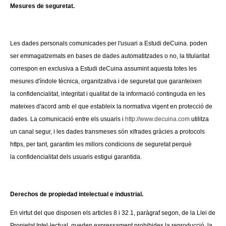
Mesures de seguretat.
Les dades personals comunicades per l'usuari a Estudi
deCuina. poden
ser emmagatzemats en bases de dades
automatitzades o no, la titularitat
correspon en exclusiva a
Estudi deCuina assumint aquesta totes les
mesures d'índole
tècnica, organitzativa i de seguretat que garanteixen
la
confidencialitat, integritat i qualitat de la informació continguda
en les
mateixes d'acord amb el que estableix la normativa
vigent en protecció de
dades. La comunicació entre els usuaris
i
http://www.decuina.com
utilitza
un canal segur, i les dades
transmeses són xifrades gràcies a protocols
https, per tant,
garantim les millors condicions de seguretat perquè
la
confidencialitat dels usuaris estigui garantida.
Derechos de propiedad intelectual e industrial.
En virtut del que disposen els articles 8 i 32.1, paràgraf segon, de la Llei de
Propietat Intel·lectual, queden expressament prohibides la reproducció, la