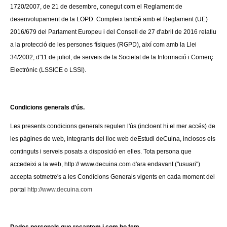
1720/2007, de 21 de desembre, conegut com el Reglament de
desenvolupament de la LOPD. Compleix també amb el Reglament (UE)
2016/679 del Parlament Europeu i del Consell de 27 d'abril de 2016 relatiu
a la protecció de les persones físiques (RGPD), així com amb la Llei
34/2002, d'11 de juliol, de serveis de la Societat de la Informació i Comerç
Electrònic (LSSICE o LSSI).
Condicions generals d'ús.
Les presents condicions generals regulen l'ús (incloent hi el mer accés) de
les pàgines de web, integrants del lloc web deEstudi deCuina, inclosos els
continguts i serveis posats a disposició en elles. Tota persona que
accedeixi a la web, http:// www.decuina.com d'ara endavant ("usuari")
accepta sotmetre's a les Condicions Generals vigents en cada moment del
portal
http://www.decuina.com