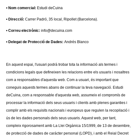
•
Nom comercial:
Estudi deCuina
•
Direcció:
Carrer Padró, 35 local, Ripollet (Barcelona).
•
Correu electrònic:
info@decuina.com
•
Delegat de Protecció de Dades:
Andrés Blanco
En aquest espai, l'usuari podrà trobar tota la informació als termes i
condicions legals que defineixen les relacions entre els usuaris i nosaltres
com a responsables d'aquesta web. Com a usuari, és important que
coneguis aquests termes abans de continuar la teva navegació. Estudi
deCuina, com a responsable d'aquesta web, assumeix el compromís de
processar la informació dels seus usuaris i clients amb plenes garanties i
complir amb els requisits nacionals i europeus que regulen la recopilació i
ús de les dades personals dels seus usuaris. Aquest web, per tant,
compleix rigorosament amb La Llei Orgànica 15/1999, de 13 de desembre,
de protecció de dades de carácter personal (LOPD), i amb el Reial Decret