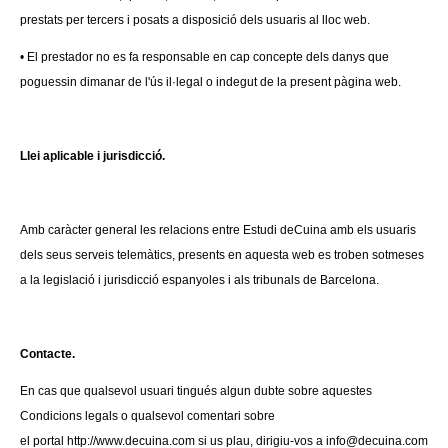
prestats per tercers i posats a disposició dels usuaris al lloc web.
• El prestador no es fa responsable en cap concepte dels danys que
poguessin dimanar de l'ús il·legal o indegut de la present pàgina web.
Llei aplicable i jurisdicció.
Amb caràcter general les relacions entre Estudi deCuina amb
els usuaris
dels seus serveis telemàtics, presents en aquesta
web es troben sotmeses
a la legislació i jurisdicció espanyoles i
als tribunals de Barcelona.
Contacte.
En cas que qualsevol usuari tingués algun dubte sobre
aquestes
Condicions legals o qualsevol comentari sobre
el
portal http://www.decuina.com si us plau, dirigiu-vos a
info@decuina.com