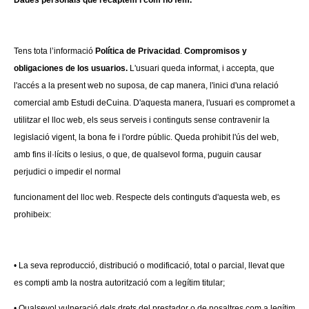
Dades personals que recaptem i com ho fem.
Tens tota l’informació
Política de Privacidad
.
Compromisos y
obligaciones de los usuarios.
L'usuari queda informat, i accepta, que
l'accés a la present web no suposa, de cap manera, l'inici d'una relació
comercial amb Estudi deCuina. D'aquesta manera, l'usuari es compromet a
utilitzar el lloc web, els seus serveis i continguts sense contravenir la
legislació vigent, la bona fe i l'ordre públic. Queda prohibit l'ús del web,
amb fins il·lícits o lesius, o que, de qualsevol forma, puguin causar
perjudici o impedir el normal
funcionament del lloc web. Respecte dels continguts d'aquesta web, es
prohibeix:
• La seva reproducció, distribució o modificació, total o parcial, llevat que
es compti amb la nostra autorització com a legítim titular;
• Qualsevol vulneració dels drets del prestador o de nosaltres com a legítim