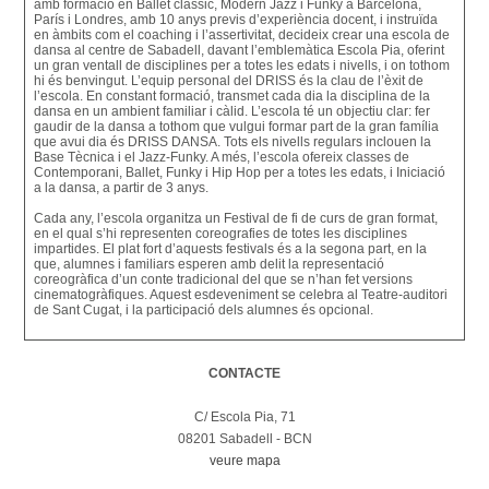
amb formació en Ballet clàssic, Modern Jazz i Funky a Barcelona,
París i Londres, amb 10 anys previs d’experiència docent, i instruïda
en àmbits com el coaching i l’assertivitat, decideix crear una escola de
dansa al centre de Sabadell, davant l’emblemàtica Escola Pia, oferint
un gran ventall de disciplines per a totes les edats i nivells, i on tothom
hi és benvingut. L’equip personal del DRISS és la clau de l’èxit de
l’escola. En constant formació, transmet cada dia la disciplina de la
dansa en un ambient familiar i càlid. L’escola té un objectiu clar: fer
gaudir de la dansa a tothom que vulgui formar part de la gran família
que avui dia és DRISS DANSA. Tots els nivells regulars inclouen la
Base Tècnica i el Jazz-Funky. A més, l’escola ofereix classes de
Contemporani, Ballet, Funky i Hip Hop per a totes les edats, i Iniciació
a la dansa, a partir de 3 anys.
Cada any, l’escola organitza un Festival de fi de curs de gran format,
en el qual s’hi representen coreografies de totes les disciplines
impartides. El plat fort d’aquests festivals és a la segona part, en la
que, alumnes i familiars esperen amb delit la representació
coreogràfica d’un conte tradicional del que se n’han fet versions
cinematogràfiques. Aquest esdeveniment se celebra al Teatre-auditori
de Sant Cugat, i la participació dels alumnes és opcional.
CONTACTE
C/ Escola Pia, 71
08201 Sabadell - BCN
veure mapa