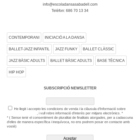
info@escoladansasabadell.com
Telèfon: 686 70 13 34
CONSULTA LES NOSTRES DISCIPLINES DE
CONTEMPORANI
INICIACIÓ A LA DANSA
BALLET-JAZZ INFANTIL
JAZZ FUNKY
BALLET CLÀSSIC
JAZZ BÀSIC ADULTS
BALLET BÀSIC ADULTS
BASE TÈCNICA
HIP HOP
SUBSCRIPCIÓ NEWSLETTER
He llegit i accepto les condicions de venda i la clàusula d'Informació sobre
Protecció de Dades
, i vull rebre informació d'interès per mitjans electrònics. *
* ( Sense tenir el consentiment de pluralitat de finalitats atorgades, per a cadascuna
d'elles de manera específica i inequívoca, no ens podrem posar en contacte amb
vostè)